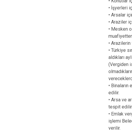
• Konutlar i
• İşyerleri 
• Arsalar iç
• Araziler iç
• Mesken ola
muafiyetten
• Arazileri
• Türkiye s
aldıkları ay
(Vergiden i
olmadıkları
vereceklerd
• Binaların
edilir.
• Arsa ve a
tespit edili
• Emlak ver
işlemi Bele
verilir.