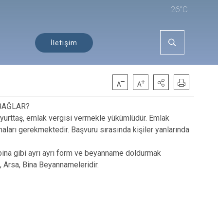
26°C
İletişim
 BAĞLAR?
r yurttaş, emlak vergisi vermekle yükümlüdür. Emlak
maları gerekmektedir. Başvuru sırasında kişiler yanlarında
ya bina gibi ayrı ayrı form ve beyanname doldurmak
 Arsa, Bina Beyannameleridir.