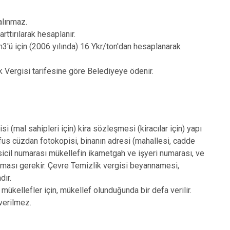
alınmaz.
rttırılarak hesaplanır.
m3'ü için (2006 yılında) 16 Ykr/ton'dan hesaplanarak
ik Vergisi tarifesine göre Belediyeye ödenir.
 (mal sahipleri için) kira sözleşmesi (kiracılar için) yapı
üfus cüzdan fotokopisi, binanın adresi (mahallesi, cadde
sicil numarası mükellefin ikametgah ve işyeri numarası, ve
vurması gerekir. Çevre Temizlik vergisi beyannamesi,
dır.
ükellefler için, mükellef olunduğunda bir defa verilir.
verilmez.