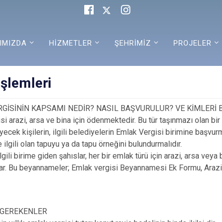
IMIZDA
HİZMETLER
ŞEHRİMİZ
PROJELER
İşlemleri
GİSİNİN KAPSAMI NEDİR? NASIL BAŞVURULUR? VE KİMLERİ
si arazi, arsa ve bina için ödenmektedir. Bu tür taşınmazı olan bi
yecek kişilerin, ilgili belediyelerin Emlak Vergisi birimine başvur
 ilgili olan tapuyu ya da tapu örneğini bulundurmalıdır.
ilgili birime giden şahıslar, her bir emlak türü için arazi, arsa ve
ar. Bu beyannameler; Emlak vergisi Beyannamesi Ek Formu, Arazi,
 GEREKENLER