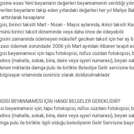
gisine esas Yeni beyanların değerleri beyannamenin verildiği yılın
erilen beyanların takip eden yıllardaki değerleri her yıl Maliye B
 arttırılarak hesaplanır.
isi, birinci taksiti Mart - Nisan - Mayıs aylarında, ikinci taksiti 
münü birinci taksit döneminde veya daha önce de ödeyebilir.
gisini zamanında ödemeyen mükellef geciken taksit için her ay 6
ası ödemek zorundadır. 2006 yılı Mart ayından itibaren tespit ed
gisi beyannamesi için tapu fotokopisi, nüfus cüzdan fotokopisi, bi
dres (mahalle, sokak, bina, daire veya işyeri numarası), beyan sa
lirlenen miktarda damga pulu ile birlikte Belediye Gelir servisine
bilgisayar ortamında ücretsiz olarak doldurulmaktadır.
GİSİ BEYANNAMESİ İÇİN HANGİ BELGELER GEREKLİDİR?
si beyannamesi için; tapu fotokopisi, nüfus cüzdanı fotokopisi, bin
dres (mahalle, sokak, bina, daire veya işyeri numarası), beyan sahi
ga pulu ile birlikte ilgili olduğu belediyenin Gelir Servisine başv