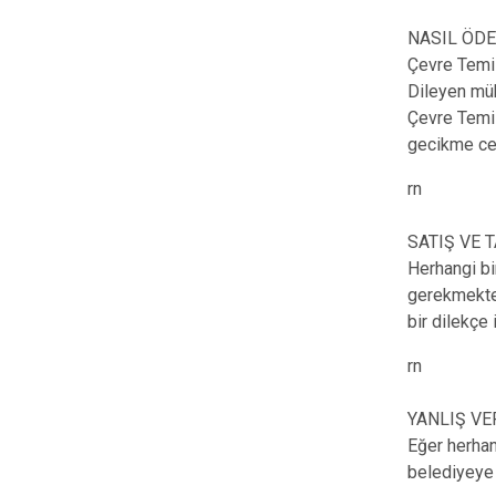
NASIL ÖDE
Çevre Temizl
Dileyen mük
Çevre Temiz
gecikme cez
rn
SATIŞ VE 
Herhangi bi
gerekmekted
bir dilekçe 
rn
YANLIŞ VE
Eğer herhan
belediyeye b