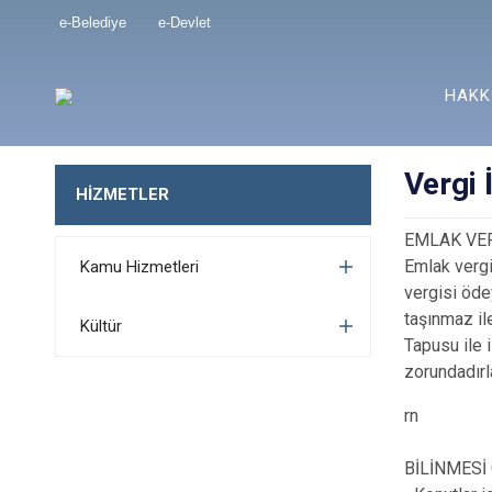
e-Belediye
e-Devlet
HAKK
Vergi 
HİZMETLER
EMLAK VER
Emlak vergi
Kamu Hizmetleri
vergisi öde
taşınmaz ile
Kültür
Tapusu ile 
zorundadırl
rn
BİLİNMESİ