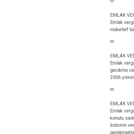
rn
EMLAK VE
Emlak vergi
mükellef tü
rn
EMLAK VE
Emlak vergi
gecikme cez
2006 yılının
rn
EMLAK VER
Emlak vergis
konutu sade
İndirimli v
gerekmekte