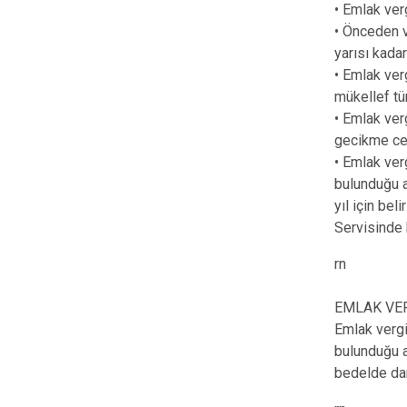
• Emlak ver
• Önceden v
yarısı kadar
• Emlak verg
mükellef tü
• Emlak ver
gecikme cez
• Emlak ver
bulunduğu a
yıl için be
Servisinde 
rn
EMLAK VER
Emlak vergi
bulunduğu a
bedelde dam