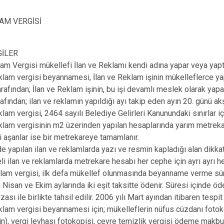
AM VERGİSİ
GİLER
lam Vergisi mükellefi İlan ve Reklamı kendi adına yapar veya yaptı
eklam vergisi beyannamesi, İlan ve Reklam işinin mükelleflerce y
arafından; İlan ve Reklam işinin, bu işi devamlı meslek olarak yapa
afından; ilan ve reklamın yapıldığı ayı takip eden ayın 20. günü ak
eklam vergisi, 2464 sayılı Belediye Gelirleri Kanunundaki sınırlar i
eklam vergisinin m2 üzerinden yapılan hesaplarında yarım metreka
 aşanlar ise bir metrekareye tamamlanır.
e yapılan ilan ve reklamlarda yazı ve resmin kapladığı alan dikkate
li ilan ve reklamlarda metrekare hesabı her cephe için ayrı ayrı he
eklam vergisi, ilk defa mükellef olunmasında beyanname verme sü
n Nisan ve Ekim aylarında iki eşit taksitte ödenir. Süresi içinde 
sı ile birlikte tahsil edilir. 2006 yılı Mart ayından itibaren tesp
eklam vergisi beyannamesi için; mükelleflerin nüfus cüzdanı fotoko
için), vergi levhası fotokopisi, çevre temizlik vergisi ödeme makb