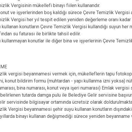
zlik Vergisinin mükellefi binayı fiilen kullanandır.
konut ve işyerlerinden boş kaldığı sürece Çevre Temizlik Vergisi 
izlik Vergisi her yıl tespit edilen yeniden değerleme oranı kadar a
u kullanan konutların Çevre Temizlik Vergisi kullandığı suyun her 
ndan su faturası ile birlikte tahsil edilir.
u kullanmayan konutlar ile diğer bina ve işyerlerinin Çevre Temizl
RME
lik vergisi beyannamesi vermek için, mükelleflerin tapu fotokopisi
ni, konut bildirim formu (muhtardan - yapı kullanma izni yoksa) n
marası, bina numarası, konut veya işeri numarası) Emlak vergisi 
için belirlenen tutarda damga pulu ile Belediye Gelir servisine baş
lir servisinde bilgisayar ortamında ücretsiz olarak doldurulmakta
lik Vergisi beyannamesi şehir suyu kullanan konutların dışındaki m
yıllarda binayı kullanan değişmediği sürece yeniden beyanname 