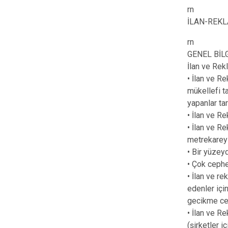
rn
İLAN-REKL
rn
GENEL BİL
İlan ve Rek
• İlan ve R
mükellefi t
yapanlar tar
• İlan ve R
• İlan ve R
metrekareyi
• Bir yüzeyd
• Çok cephe
• İlan ve r
edenler içi
gecikme ceza
• İlan ve R
(şirketler 