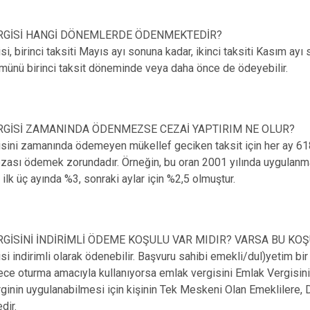
RGİSİ HANGİ DÖNEMLERDE ÖDENMEKTEDİR?
si, birinci taksiti Mayıs ayı sonuna kadar, ikinci taksiti Kasım ayı
münü birinci taksit döneminde veya daha önce de ödeyebilir.
RGİSİ ZAMANINDA ÖDENMEZSE CEZAİ YAPTIRIM NE OLUR?
sini zamanında ödemeyen mükellef geciken taksit için her ay 618
ası ödemek zorundadır. Örneğin, bu oran 2001 yılında uygulanma
 ilk üç ayında %3, sonraki aylar için %2,5 olmuştur.
GİSİNİ İNDİRİMLİ ÖDEME KOŞULU VAR MIDIR? VARSA BU KO
i indirimli olarak ödenebilir. Başvuru sahibi emekli/dul)yetim bir 
ce oturma amacıyla kullanıyorsa emlak vergisini Emlak Vergisini
erginin uygulanabilmesi için kişinin Tek Meskeni Olan Emeklilere,
dir.