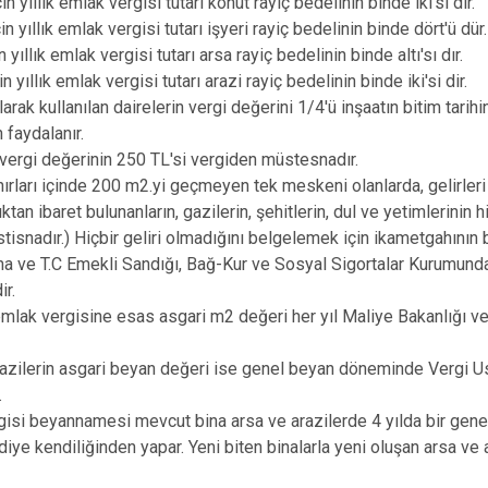
çin yıllık emlak vergisi tutarı konut rayiç bedelinin binde iki'si dir.
için yıllık emlak vergisi tutarı işyeri rayiç bedelinin binde dört'ü dür.
in yıllık emlak vergisi tutarı arsa rayiç bedelinin binde altı'sı dır.
in yıllık emlak vergisi tutarı arazi rayiç bedelinin binde iki'si dir.
rak kullanılan dairelerin vergi değerini 1/4'ü inşaatın bitim tarihi
 faydalanır.
n vergi değerinin 250 TL'si vergiden müstesnadır.
ınırları içinde 200 m2.yi geçmeyen tek meskeni olanlarda, gelirle
lıktan ibaret bulunanların, gazilerin, şehitlerin, dul ve yetimlerinin 
stisnadır.) Hiçbir geliri olmadığını belgelemek için ikametgahının
na ve T.C Emekli Sandığı, Bağ-Kur ve Sosyal Sigortalar Kurumundan
ir.
 emlak vergisine esas asgari m2 değeri her yıl Maliye Bakanlığı ve
razilerin asgari beyan değeri ise genel beyan döneminde Vergi U
r.
gisi beyannamesi mevcut bina arsa ve arazilerde 4 yılda bir gen
diye kendiliğinden yapar. Yeni biten binalarla yeni oluşan arsa ve 