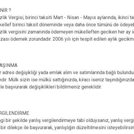
NİR ?
ik Vergisi, birinci taksiti Mart - Nisan - Mayıs aylarında, ikinci t
ellef birinci taksit döneminde veya daha önce tümünü de ödeyeb
lik vergisini zamanında ödemeyen mükelleften geciken her ay iç
ası ödemek zorundadır. 2006 yılı için tespit edilen aylık gecikme
TAŞINMA
r adres değişikliği yada emlak alım ve satımlarında bağlı bulun
ir. Mülk sizin ise mülkü sattığınızda, kiracı iseniz taşındığınız
ile başvurarak değişiklikleri bildirmeniz gereklidir.
RGİLENDİRME
gi bir şekilde yanlış vergilendirmeye tabi olduysanız, yanlış verg
ir dilekçe ile başvurarak, yanlışlığın düzeltilmesini isteyebilirsin