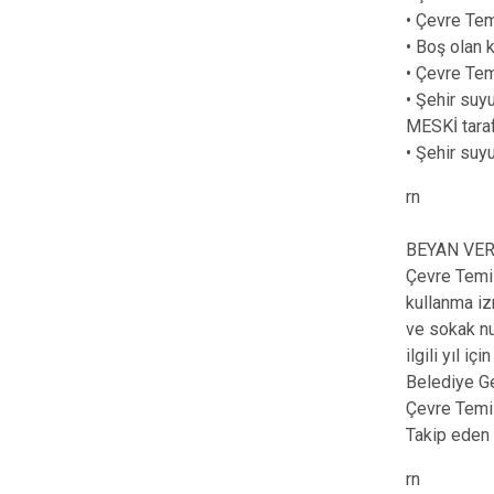
• Çevre Temi
• Boş olan 
• Çevre Tem
• Şehir suy
MESKİ tarafı
• Şehir suy
rn
BEYAN VE
Çevre Temiz
kullanma iz
ve sokak nu
ilgili yıl 
Belediye Ge
Çevre Temiz
Takip eden 
rn