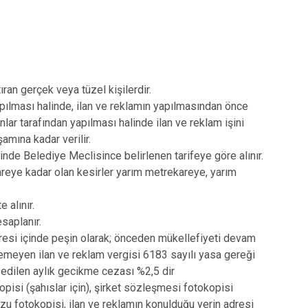
ran gerçek veya tüzel kişilerdir.
apılması halinde, ilan ve reklamın yapılmasından önce
nlar tarafından yapılması halinde ilan ve reklam işini
şamına kadar verilir.
çinde Belediye Meclisince belirlenen tarifeye göre alınır.
reye kadar olan kesirler yarım metrekareye, yarım
 alınır.
saplanır.
resi içinde peşin olarak; önceden mükellefiyeti devam
ödemeyen ilan ve reklam vergisi 6183 sayılı yasa gereği
it edilen aylık gecikme cezası %2,5 dir
pisi (şahıslar için), şirket sözleşmesi fotokopisi
uzu fotokopisi, ilan ve reklamın konulduğu yerin adresi