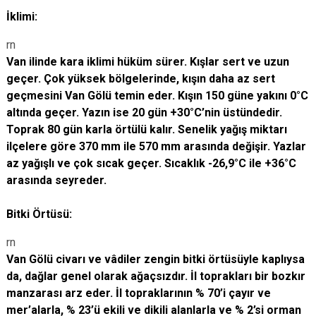
İklimi:
rn
Van ilinde kara iklimi hüküm sürer. Kışlar sert ve uzun
geçer. Çok yüksek bölgelerinde, kışın daha az sert
geçmesini Van Gölü temin eder. Kışın 150 güne yakını 0°C
altında geçer. Yazın ise 20 gün +30°C’nin üstündedir.
Toprak 80 gün karla örtülü kalır. Senelik yağış miktarı
ilçelere göre 370 mm ile 570 mm arasında değişir. Yazlar
az yağışlı ve çok sıcak geçer. Sıcaklık -26,9°C ile +36°C
arasında seyreder.
Bitki Örtüsü:
rn
Van Gölü civarı ve vâdiler zengin bitki örtüsüyle kaplıysa
da, dağlar genel olarak ağaçsızdır. İl toprakları bir bozkır
manzarası arz eder. İl topraklarının % 70’i çayır ve
mer’alarla, % 23’ü ekili ve dikili alanlarla ve % 2’si orman