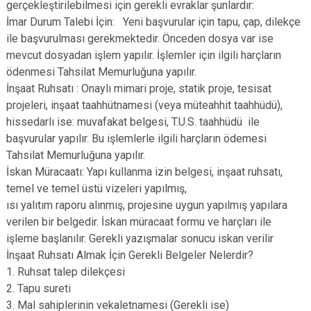
gerçekleştirilebilmesi için gerekli evraklar şunlardır:
İmar Durum Talebi İçin: Yeni başvurular için tapu, çap, dilekçe
ile başvurulması gerekmektedir. Önceden dosya var ise
mevcut dosyadan işlem yapılır. İşlemler için ilgili harçların
ödenmesi Tahsilat Memurluğuna yapılır.
İnşaat Ruhsatı : Onaylı mimari proje, statik proje, tesisat
projeleri, inşaat taahhütnamesi (veya müteahhit taahhüdü),
hissedarlı ise: muvafakat belgesi, T.U.S. taahhüdü ile
başvurular yapılır. Bu işlemlerle ilgili harçların ödemesi
Tahsilat Memurluğuna yapılır.
İskan Müracaatı: Yapı kullanma izin belgesi, inşaat ruhsatı,
temel ve temel üstü vizeleri yapılmış,
ısı yalıtım raporu alınmış, projesine uygun yapılmış yapılara
verilen bir belgedir. İskan müracaat formu ve harçları ile
işleme başlanılır. Gerekli yazışmalar sonucu iskan verilir
İnşaat Ruhsatı Almak İçin Gerekli Belgeler Nelerdir?
1. Ruhsat talep dilekçesi
2. Tapu sureti
3. Mal sahiplerinin vekaletnamesi (Gerekli ise)