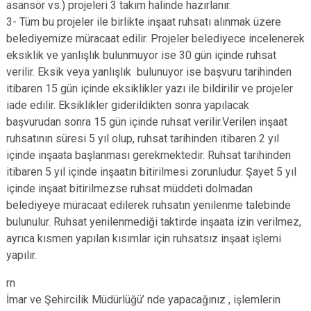
asansör vs.) projeleri 3 takım halinde hazırlanır.
3- Tüm bu projeler ile birlikte inşaat ruhsatı alınmak üzere
belediyemize müracaat edilir. Projeler belediyece incelenerek
eksiklik ve yanlışlık bulunmuyor ise 30 gün içinde ruhsat
verilir. Eksik veya yanlışlık bulunuyor ise başvuru tarihinden
itibaren 15 gün içinde eksiklikler yazı ile bildirilir ve projeler
iade edilir. Eksiklikler giderildikten sonra yapılacak
başvurudan sonra 15 gün içinde ruhsat verilir.Verilen inşaat
ruhsatının süresi 5 yıl olup, ruhsat tarihinden itibaren 2 yıl
içinde inşaata başlanması gerekmektedir. Ruhsat tarihinden
itibaren 5 yıl içinde inşaatın bitirilmesi zorunludur. Şayet 5 yıl
içinde inşaat bitirilmezse ruhsat müddeti dolmadan
belediyeye müracaat edilerek ruhsatın yenilenme talebinde
bulunulur. Ruhsat yenilenmediği taktirde inşaata izin verilmez,
ayrıca kısmen yapılan kısımlar için ruhsatsız inşaat işlemi
yapılır.
rn
İmar ve Şehircilik Müdürlüğü’ nde yapacağınız , işlemlerin