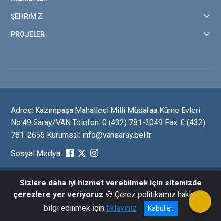
ŞEHRİMİZ
PROJELER
Adres: Kazımpaşa Mahallesi Milli Müdafaa Küme Evleri
No:49 Saray/VAN Telefon: 0 (432) 781-2049 Fax: 0 (432)
781-2656 Kurumsal: info@vansaray.bel.tr
Sosyal Medya :
Sizlere daha iyi hizmet verebilmek için sitemizde
© Copyright 2020. Tüm hakları " T.C. Saray Belediye"sine
çerezlere yer veriyoruz
🍪 Çerez politikamız hakkında
aittir.
bilgi edinmek için
tıklayınız
Kabul et